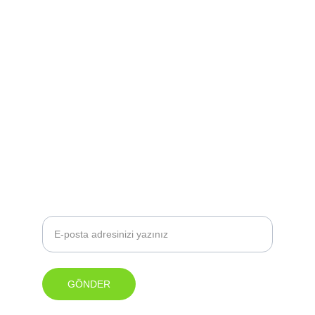
İletişim
keciforkids@gmail.com
Adres
Özyeğin Üniversitesi Çekmeköy Kampüsü 
Girişim Fabrikası
Nişantepe mahallesi, Orman sk. 34794 
Çekmeköy/İSTANBUL
Gazetemize Abone Olun!
GÖNDER