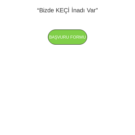
“Bizde KEÇİ İnadı Var”
BAŞVURU FORMU
KEÇİ
Sosyoekonomik açıdan dezavantajlı ve kırsal 
bölgelerdeki ortaokul öğrencilerine yönelik 
deneyimleyerek öğrenme fırsatları sunuyoruz.